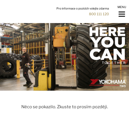
MENU
Pro informace o pozicích volejte zdarma
800 111 120
Něco se pokazilo. Zkuste to prosím později.